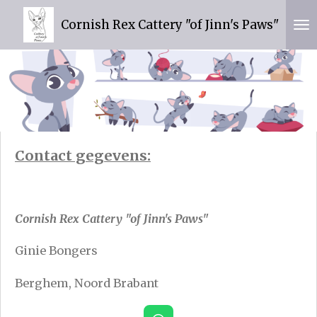
Ga
Cornish Rex Cattery "of Jinn's Paws"
direct
naar
de
hoofdinhoud
Contact gegevens:
Cornish Rex Cattery "of Jinn's Paws"
Ginie Bongers
Berghem, Noord Brabant