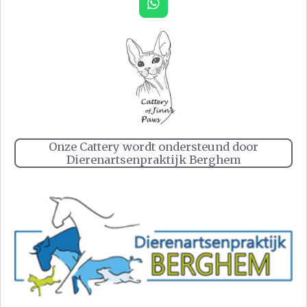
W
h
a
t
s
A
p
p
Onze Cattery wordt ondersteund door
Dierenartsenpraktijk Berghem