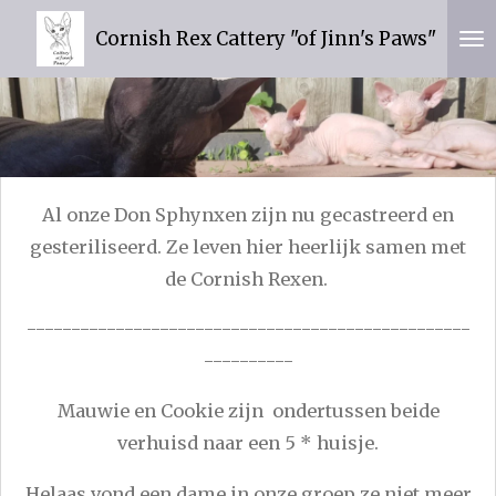
Ga
Cornish Rex Cattery "of Jinn's Paws"
direct
naar
de
hoofdinhoud
Al onze Don Sphynxen zijn nu gecastreerd en
gesteriliseerd. Ze leven hier heerlijk samen met
de Cornish Rexen.
--------------------------------------------------
----------
Mauwie en Cookie zijn ondertussen beide
verhuisd naar een 5 * huisje.
Helaas vond een dame in onze groep ze niet meer