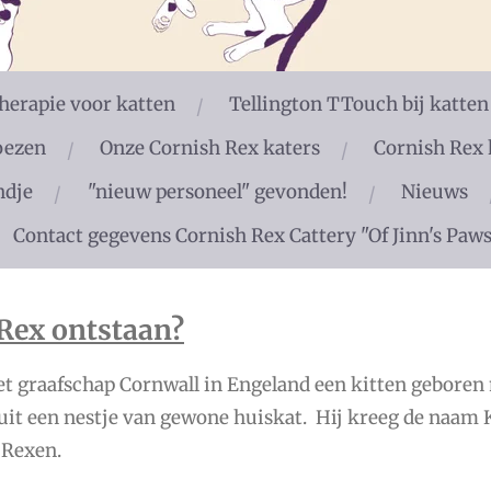
erapie voor katten
Tellington TTouch bij katten
oezen
Onze Cornish Rex katers
Cornish Rex 
ndje
"nieuw personeel" gevonden!
Nieuws
Contact gegevens Cornish Rex Cattery "Of Jinn's Paw
 Rex ontstaan?
 het graafschap Cornwall in Engeland een kitten geboren
uit een nestje van gewone huiskat. Hij kreeg de naam K
h Rexen.