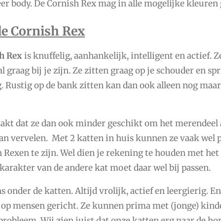
eer body. De Cornish Rex mag in alle mogelijke kleuren
de Cornish Rex
h Rex
is knuffelig, aanhankelijk, intelligent en actief. 
elal graag bij je zijn. Ze zitten graag op je schouder en 
 Rustig op de bank zitten kan dan ook alleen nog maar
maakt dat ze dan ook minder geschikt om het merendeel 
an vervelen. Met 2 katten in huis kunnen ze vaak wel pr
 Rexen te zijn. Wel dien je rekening te houden met het 
 karakter van de andere kat moet daar wel bij passen.
 onder de katten. Altijd vrolijk, actief en leergierig. 
g op mensen gericht. Ze kunnen prima met (jonge) kin
probleem. Wij zien juist dat onze katten erg naar de ho