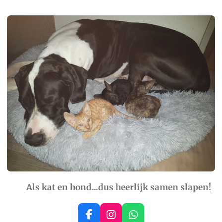
Als kat en hond...dus heerlijk samen slapen!
F
I
W