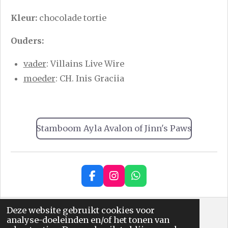
Kleur:
chocolade tortie
Ouders:
vader
: Villains Live Wire
moeder
: CH. Inis Graciia
Stamboom Ayla Avalon of Jinn's Paws
F
I
W
a
n
h
c
s
a
e
t
t
Deze website gebruikt cookies voor
Cornish Rex Cattery of Jinn's Paws
b
a
s
analyse-doeleinden en/of het tonen van
Powered by
JouwWeb
o
g
A