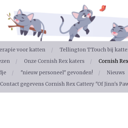
rapie voor katten
Tellington TTouch bij katt
ezen
Onze Cornish Rex katers
Cornish Rex
dje
"nieuw personeel" gevonden!
Nieuws
Contact gegevens Cornish Rex Cattery "Of Jinn's Pa